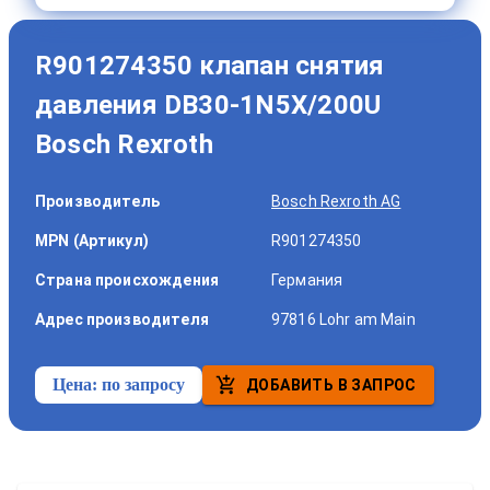
R901274350 клапан снятия
давления DB30-1N5X/200U
Bosch Rexroth
Производитель
Bosch Rexroth AG
MPN (Артикул)
R901274350
Страна происхождения
Германия
Адрес производителя
97816 Lohr am Main
Цена:
по запросу
ДОБАВИТЬ В ЗАПРОС