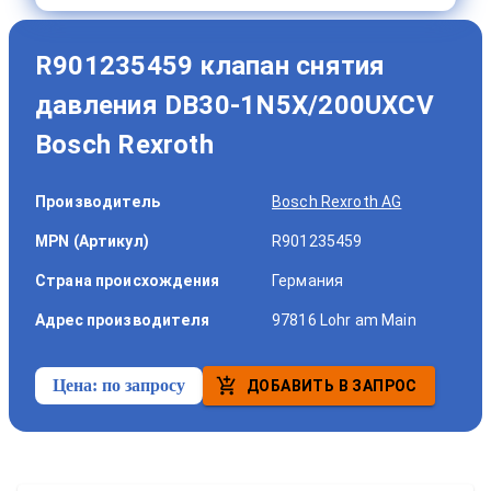
R901235459 клапан снятия
давления DB30-1N5X/200UXCV
Bosch Rexroth
Производитель
Bosch Rexroth AG
MPN (Артикул)
R901235459
Страна происхождения
Германия
Адрес производителя
97816 Lohr am Main
Цена:
по запросу
ДОБАВИТЬ В ЗАПРОС