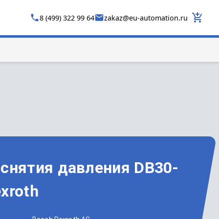
8 (499) 322 99 64
zakaz
@
eu-automation.ru
 снятия давления DB30-
xroth