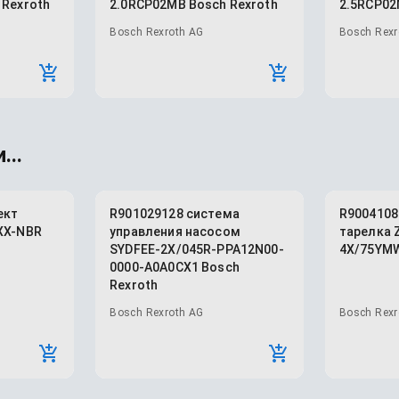
 Rexroth
2.0RCP02MB Bosch Rexroth
2.5RCP02
Bosch Rexroth AG
Bosch Rexr
...
ект
R901029128 система
R9004108
XX-NBR
управления насосом
тарелка 
SYDFEE-2X/045R-PPA12N00-
4X/75YMW
0000-A0A0CX1 Bosch
Rexroth
Bosch Rexroth AG
Bosch Rexr