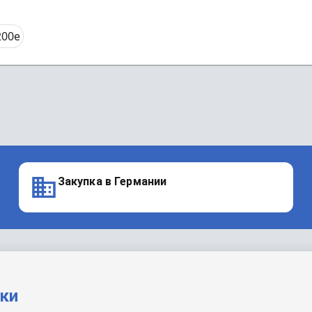
200e
Закупка в Германии
вки