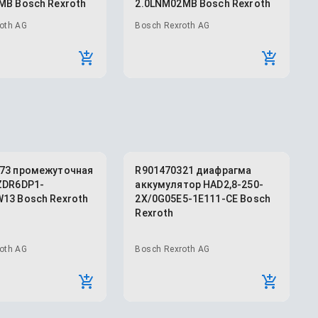
MB Bosch Rexroth
2.0LNM02MB Bosch Rexroth
oth AG
Bosch Rexroth AG
73 промежуточная
R901470321 диафрагма
ZDR6DP1-
аккумулятор HAD2,8-250-
13 Bosch Rexroth
2X/0G05E5-1E111-CE Bosch
Rexroth
oth AG
Bosch Rexroth AG