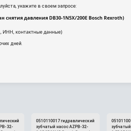
уйста, укажите в своем запросе:
ан снятия давления DB30-1N5X/200E Bosch Rexroth
)
, ИНН, контактные данные)
очих дней.
влический
0510110017 гидравлический
05101100
PB-32-
зубчатый насос AZPB-32-
зубчатый