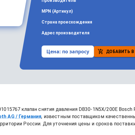
Производитель
MPN (Артикул)
Страна происхождения
Адрес производителя
Цена:
по запросу
ДОБАВИТЬ В
01015767 клапан снятия давления DB30-1N5X/200E Bosch 
oth AG
/ Германия
, известным поставщиком качественн
рритории России. Для уточнения цены и сроков поставки,