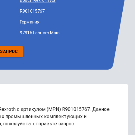
Bosch Rexroth AG
R901015767
Германия
97816 Lohr am Main
 ЗАПРОС
Rexroth
 с артикулом (MPN) 
R901015767
. Данное 
ых промышленных комплектующих и 
 пожалуйста, отправьте запрос.