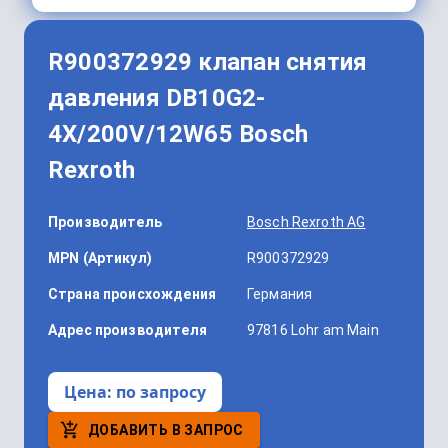
R900372929 клапан снятия
давления DB10G2-
4X/200V/12W65 Bosch
Rexroth
Производитель
Bosch Rexroth AG
MPN (Артикул)
R900372929
Страна происхождения
Германия
Адрес производителя
97816 Lohr am Main
Цена:
по запросу
ДОБАВИТЬ В ЗАПРОС