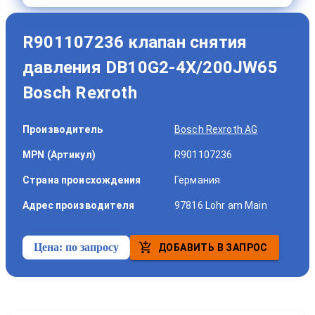
R901107236 клапан снятия
давления DB10G2-4X/200JW65
Bosch Rexroth
Производитель
Bosch Rexroth AG
MPN (Артикул)
R901107236
Страна происхождения
Германия
Адрес производителя
97816 Lohr am Main
Цена:
по запросу
ДОБАВИТЬ В ЗАПРОС