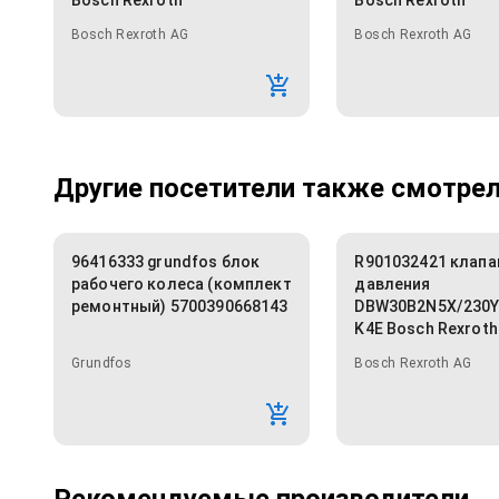
Bosch Rexroth
Bosch Rexroth
Bosch Rexroth AG
Bosch Rexroth AG
Другие посетители также смотрели
96416333 grundfos блок
R901032421 клапа
рабочего колеса (комплект
давления
ремонтный) 5700390668143
DBW30B2N5X/230
K4E Bosch Rexroth
Grundfos
Bosch Rexroth AG