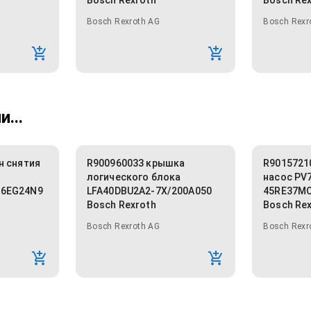
Bosch Rexroth
Bosch Re
Bosch Rexroth AG
Bosch Rexr
...
н снятия
R900960033 крышка
R9015721
логического блока
насос PV
Y6EG24N9
LFA40DBU2A2-7X/200A050
45RE37MC
Bosch Rexroth
Bosch Re
Bosch Rexroth AG
Bosch Rexr