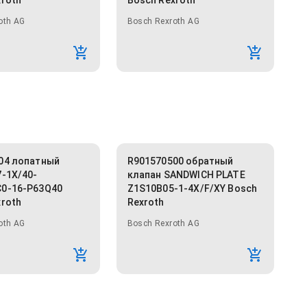
xroth
Bosch Rexroth
oth AG
Bosch Rexroth AG
04 лопатный
R901570500 обратный
7-1X/40-
клапан SANDWICH PLATE
0-16-P63Q40
Z1S10B05-1-4X/F/XY Bosch
xroth
Rexroth
oth AG
Bosch Rexroth AG