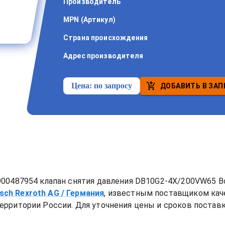
Производитель
MPN (Артикул)
Страна происхождения
Адрес производителя
Цена:
по запросу
ДОБАВИТЬ В ЗАП
00487954 клапан снятия давления DB10G2-4X/200VW65 Bo
sch Rexroth AG
/ Германия
, известным поставщиком ка
ерритории России. Для уточнения цены и сроков поставки