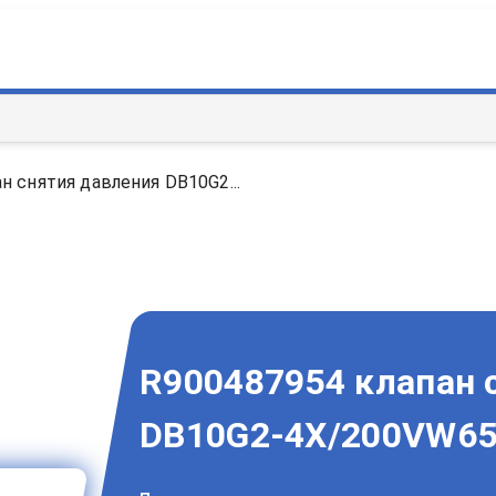
н снятия давления DB10G2...
R900487954 клапан 
DB10G2-4X/200VW65 