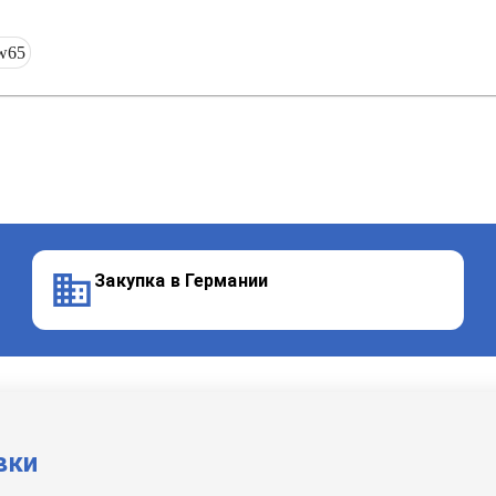
w65
Закупка в Германии
вки