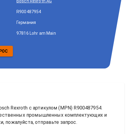
Bosch Rexroth AG
R900487954
Германия
97816 Lohr am Main
РОС
sch Rexroth
 с артикулом (MPN) 
R900487954
. 
чественных промышленных комплектующих и 
, пожалуйста, отправьте запрос.