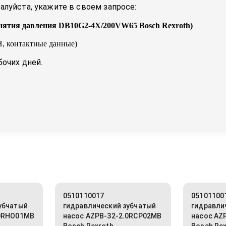
луйста, укажите в своем запросе:
снятия давления DB10G2-4X/200VW65 Bosch Rexroth
)
, контактные данные)
бочих дней.
0510110017
05101100
убчатый
гидравлический зубчатый
гидравли
.0RHO01MB
насос AZPB-32-2.0RCP02MB
насос AZ