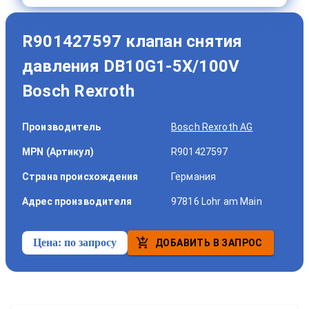
R901427597 клапан снятия
давления DB10G1-5X/100V
Bosch Rexroth
Производитель
Bosch Rexroth AG
MPN (Артикул)
R901427597
Страна происхождения
Германия
Адрес производителя
97816 Lohr am Main
Цена:
по запросу
ДОБАВИТЬ В ЗАПРОС