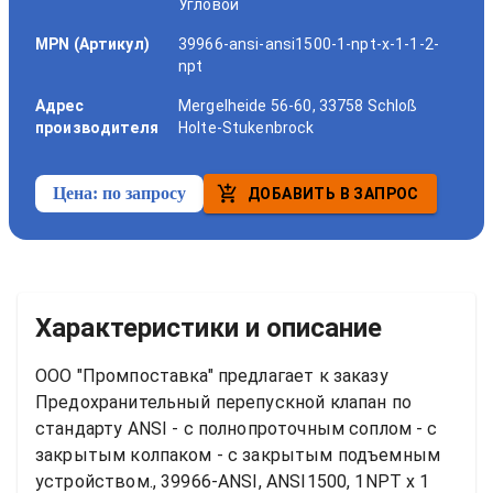
Угловой
MPN (Артикул)
39966-ansi-ansi1500-1-npt-x-1-1-2-
npt
Адрес
Mergelheide 56-60, 33758 Schloß
производителя
Holte-Stukenbrock
Цена:
по запросу
ДОБАВИТЬ В ЗАПРОС
Характеристики и описание
ООО "Промпоставка" предлагает к заказу 
Предохранительный перепускной клапан по 
стандарту ANSI - с полнопроточным соплом - с 
закрытым колпаком - с закрытым подъемным 
устройством., 39966-ANSI, ANSI1500, 1NPT x 1 