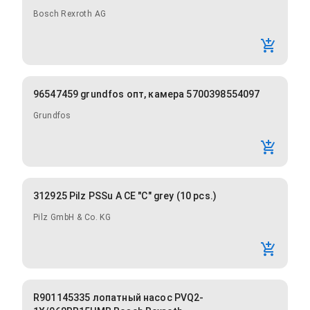
Bosch Rexroth AG
96547459 grundfos опт, камера 5700398554097
Grundfos
312925 Pilz PSSu A CE "C" grey (10 pcs.)
Pilz GmbH & Co. KG
R901145335 лопатный насос PVQ2-