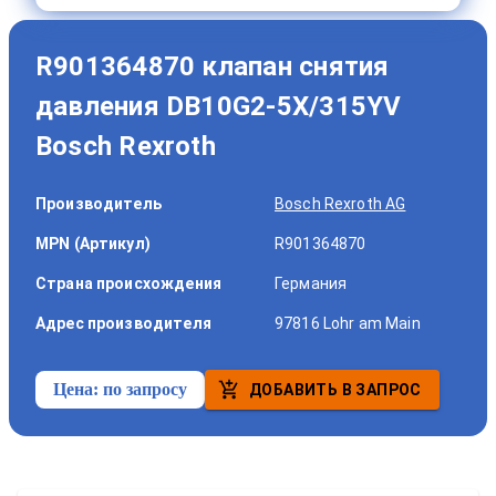
R901364870 клапан снятия
давления DB10G2-5X/315YV
Bosch Rexroth
Производитель
Bosch Rexroth AG
MPN (Артикул)
R901364870
Страна происхождения
Германия
Адрес производителя
97816 Lohr am Main
Цена:
по запросу
ДОБАВИТЬ В ЗАПРОС