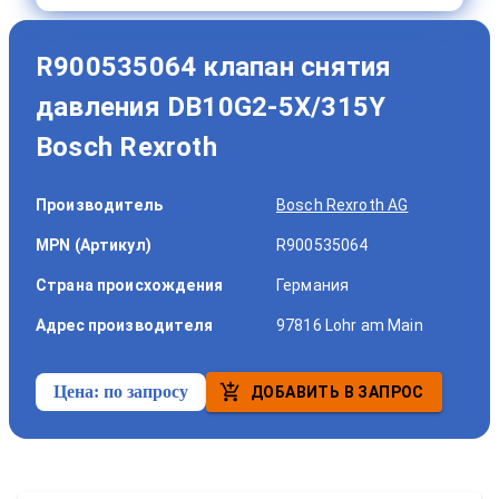
R900535064 клапан снятия
давления DB10G2-5X/315Y
Bosch Rexroth
Производитель
Bosch Rexroth AG
MPN (Артикул)
R900535064
Страна происхождения
Германия
Адрес производителя
97816 Lohr am Main
Цена:
по запросу
ДОБАВИТЬ В ЗАПРОС