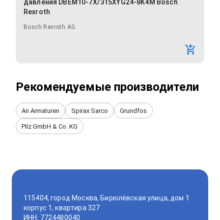
давления DBEM10-7X/315XYG24-8K4M Bosch
Rexroth
Bosch Rexroth AG
Рекомендуемые производители
Ari Armaturen
Spirax Sarco
Grundfos
Pilz GmbH & Co. KG
115404, город Москва, Бирюлёвская улица, дом 1
корпус 1, квартира 327
ИНН: 7724480040