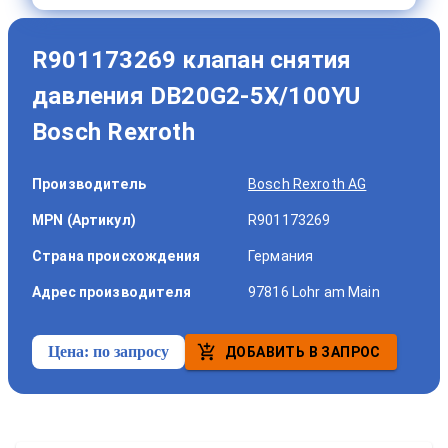
R901173269 клапан снятия
давления DB20G2-5X/100YU
Bosch Rexroth
Производитель
Bosch Rexroth AG
MPN (Артикул)
R901173269
Страна происхождения
Германия
Адрес производителя
97816 Lohr am Main
Цена:
по запросу
ДОБАВИТЬ В ЗАПРОС