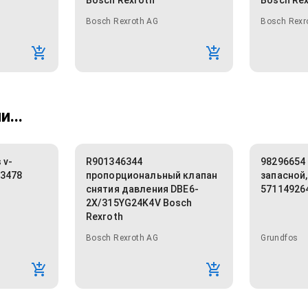
Bosch Rexroth
Bosch Re
Bosch Rexroth AG
Bosch Rexr
...
 v-
R901346344
98296654
3478
пропорциональный клапан
запасной
снятия давления DBE6-
57114926
2X/315YG24K4V Bosch
Rexroth
Bosch Rexroth AG
Grundfos