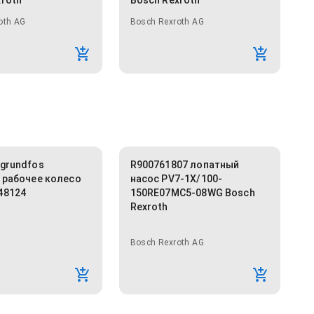
xroth
Bosch Rexroth
oth AG
Bosch Rexroth AG
 grundfos
R900761807 лопатный
, рабочее колесо
насос PV7-1X/100-
48124
150RE07MC5-08WG Bosch
Rexroth
Bosch Rexroth AG