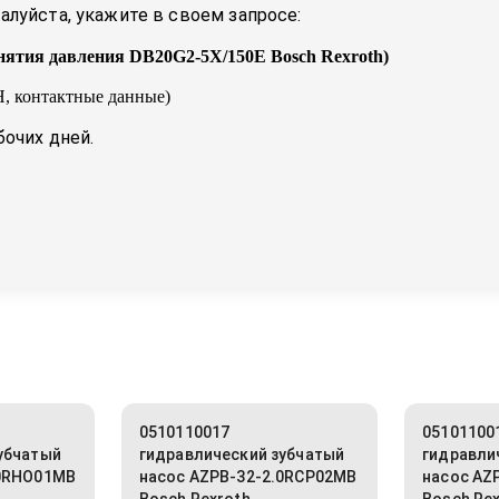
луйста, укажите в своем запросе:
нятия давления DB20G2-5X/150E Bosch Rexroth
)
, контактные данные)
бочих дней.
0510110017
05101100
убчатый
гидравлический зубчатый
гидравли
.0RHO01MB
насос AZPB-32-2.0RCP02MB
насос AZ