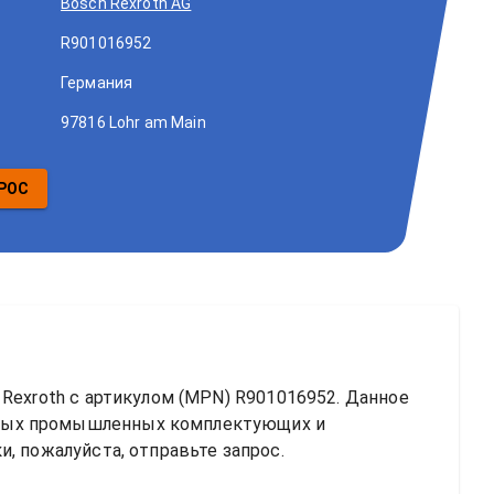
Bosch Rexroth AG
R901016952
Германия
97816 Lohr am Main
РОС
Rexroth
 с артикулом (MPN) 
R901016952
. Данное 
ных промышленных комплектующих и 
, пожалуйста, отправьте запрос.