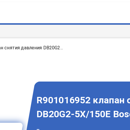
н снятия давления DB20G2...
R901016952 клапан 
DB20G2-5X/150E Bos