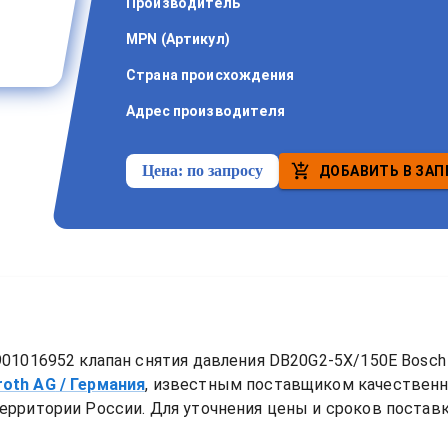
Производитель
MPN (Артикул)
Страна происхождения
Адрес производителя
Цена:
по запросу
ДОБАВИТЬ В ЗАП
01016952 клапан снятия давления DB20G2-5X/150E Bosch 
roth AG
/ Германия
, известным поставщиком качествен
ерритории России. Для уточнения цены и сроков поставки