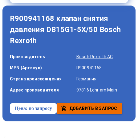
R900941168 клапан снятия
давления DB15G1-5X/50 Bosch
Rexroth
Производитель
Bosch Rexroth AG
MPN (Артикул)
R900941168
Страна происхождения
Германия
Адрес производителя
97816 Lohr am Main
Цена:
по запросу
ДОБАВИТЬ В ЗАПРОС