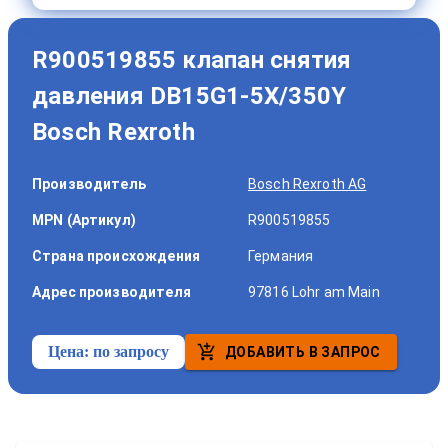
R900519855 клапан снятия
давления DB15G1-5X/350Y
Bosch Rexroth
Производитель
Bosch Rexroth AG
MPN (Артикул)
R900519855
Страна происхождения
Германия
Адрес производителя
97816 Lohr am Main
Цена:
по запросу
ДОБАВИТЬ В ЗАПРОС