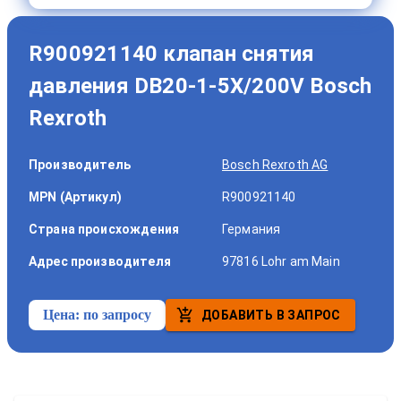
R900921140 клапан снятия
давления DB20-1-5X/200V Bosch
Rexroth
Производитель
Bosch Rexroth AG
MPN (Артикул)
R900921140
Страна происхождения
Германия
Адрес производителя
97816 Lohr am Main
Цена:
по запросу
ДОБАВИТЬ В ЗАПРОС