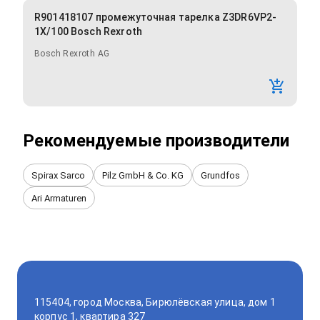
R901418107 промежуточная тарелка Z3DR6VP2-
1X/100 Bosch Rexroth
Bosch Rexroth AG
Рекомендуемые производители
Spirax Sarco
Pilz GmbH & Co. KG
Grundfos
Ari Armaturen
115404, город Москва, Бирюлёвская улица, дом 1
корпус 1, квартира 327