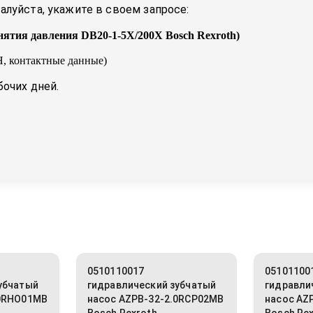
луйста, укажите в своем запросе:
нятия давления DB20-1-5X/200X Bosch Rexroth
)
, контактные данные)
бочих дней.
0510110017
05101100
убчатый
гидравлический зубчатый
гидравли
.0RHO01MB
насос AZPB-32-2.0RCP02MB
насос AZ