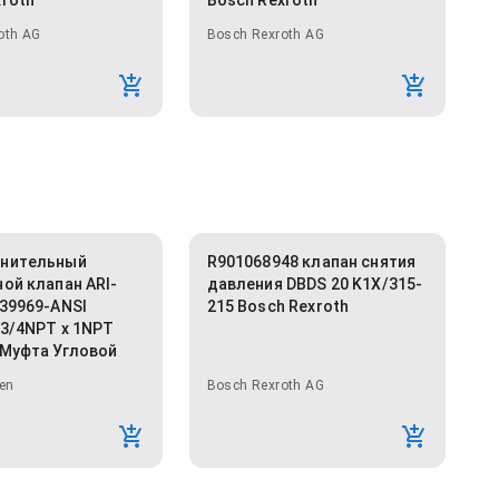
xroth
Bosch Rexroth
oth AG
Bosch Rexroth AG
анительный
R901068948 клапан снятия
ой клапан ARI-
давления DBDS 20 K1X/315-
 39969-ANSI
215 Bosch Rexroth
 3/4NPT x 1NPT
 Муфта Угловой
en
Bosch Rexroth AG