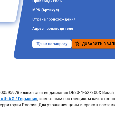
Производитель
MPN (Артикул)
Страна происхождения
Адрес производителя
Цена:
по запросу
ДОБАВИТЬ В ЗАП
00595978 клапан снятия давления DB20-1-5X/200X Bosch 
roth AG
/ Германия
, известным поставщиком качествен
ерритории России. Для уточнения цены и сроков поставки