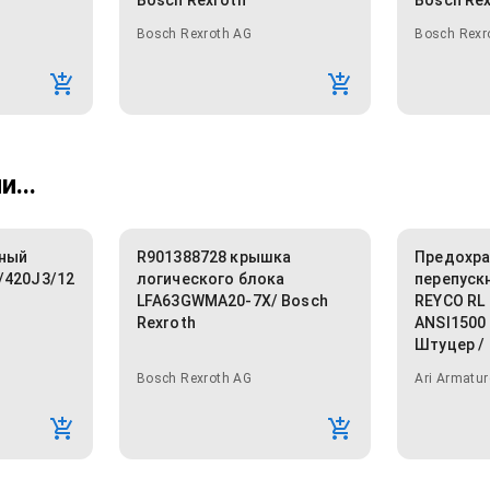
Bosch Rexroth
Bosch Re
Bosch Rexroth AG
Bosch Rexr
...
тный
R901388728 крышка
Предохр
/420J3/12
логического блока
перепускн
LFA63GWMA20-7X/ Bosch
REYCO RL
Rexroth
ANSI1500
Штуцер /
Bosch Rexroth AG
Ari Armatur