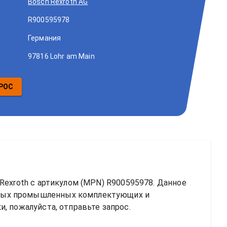
Bosch Rexroth AG
R900595978
Германия
97816 Lohr am Main
РОС
Rexroth
 с артикулом (MPN) 
R900595978
. Данное 
ных промышленных комплектующих и 
, пожалуйста, отправьте запрос.