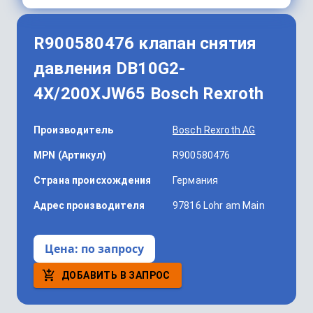
R900580476 клапан снятия
давления DB10G2-
4X/200XJW65 Bosch Rexroth
Производитель
Bosch Rexroth AG
MPN (Артикул)
R900580476
Страна происхождения
Германия
Адрес производителя
97816 Lohr am Main
Цена:
по запросу
ДОБАВИТЬ В ЗАПРОС