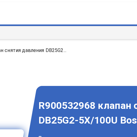
н снятия давления DB25G2...
R900532968 клапан 
DB25G2-5X/100U Bos