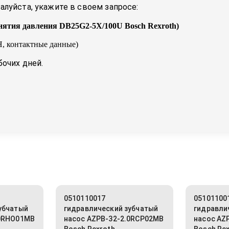
луйста, укажите в своем запросе:
нятия давления DB25G2-5X/100U Bosch Rexroth
)
, контактные данные)
бочих дней.
0510110017
05101100
убчатый
гидравлический зубчатый
гидравли
.0RHO01MB
насос AZPB-32-2.0RCP02MB
насос AZ