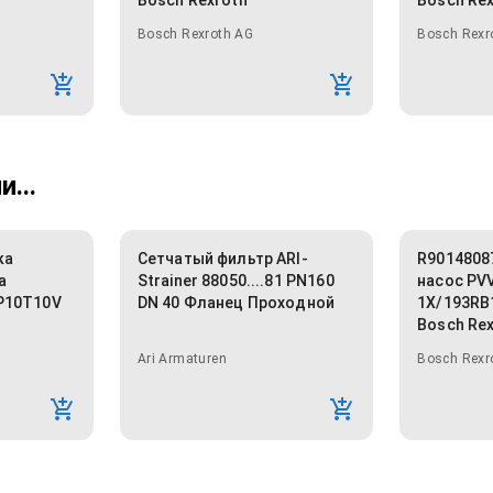
Bosch Rexroth
Bosch Re
Bosch Rexroth AG
Bosch Rexr
...
ка
Сетчатый фильтр ARI-
R9014808
а
Strainer 88050....81 PN160
насос PV
P10T10V
DN 40 Фланец Проходной
1X/193RB
Bosch Re
Ari Armaturen
Bosch Rexr