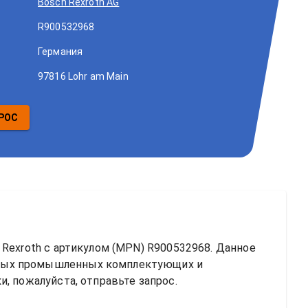
Bosch Rexroth AG
R900532968
Германия
97816 Lohr am Main
РОС
 Rexroth
 с артикулом (MPN) 
R900532968
. Данное 
ных промышленных комплектующих и 
, пожалуйста, отправьте запрос.