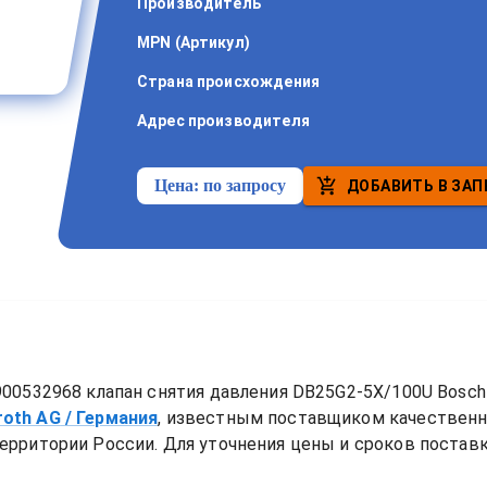
Производитель
MPN (Артикул)
Страна происхождения
Адрес производителя
Цена:
по запросу
ДОБАВИТЬ В ЗАП
00532968 клапан снятия давления DB25G2-5X/100U Bosch
roth AG
/ Германия
, известным поставщиком качествен
ерритории России. Для уточнения цены и сроков поставки