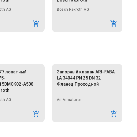
xroth
Bosch Rexroth
oth AG
Bosch Rexroth AG
77 лопатный
Запорный клапан ARI-FABA
V5-
LA 34044 PN 25 DN 32
15DMCK02-A508
Фланец Проходной
xroth
oth AG
Ari Armaturen