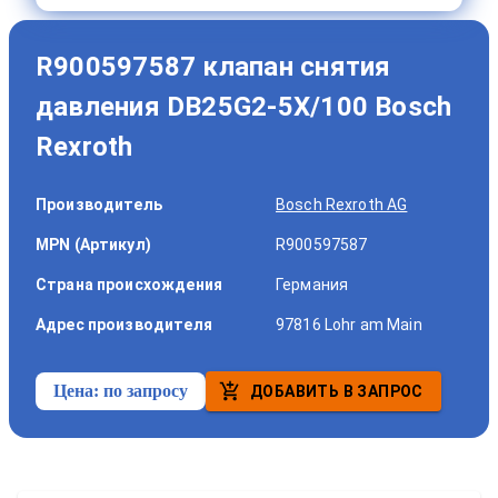
R900597587 клапан снятия
давления DB25G2-5X/100 Bosch
Rexroth
Производитель
Bosch Rexroth AG
MPN (Артикул)
R900597587
Страна происхождения
Германия
Адрес производителя
97816 Lohr am Main
Цена:
по запросу
ДОБАВИТЬ В ЗАПРОС