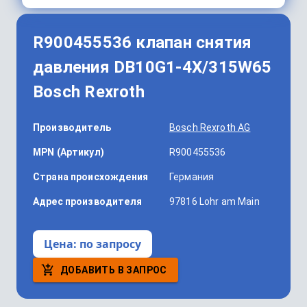
R900455536 клапан снятия
давления DB10G1-4X/315W65
Bosch Rexroth
Производитель
Bosch Rexroth AG
MPN (Артикул)
R900455536
Страна происхождения
Германия
Адрес производителя
97816 Lohr am Main
Цена:
по запросу
ДОБАВИТЬ В ЗАПРОС