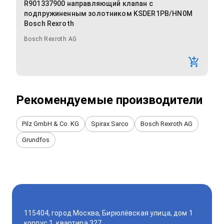
R901337900 направляющий клапан с
подпружиненным золотником KSDER1PB/HN0M
Bosch Rexroth
Bosch Rexroth AG
Рекомендуемые производители
Pilz GmbH & Co. KG
Spirax Sarco
Bosch Rexroth AG
Grundfos
115404, город Москва, Бирюлёвская улица, дом 1
корпус 1, квартира 327