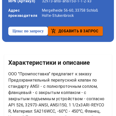
MPN (Артикул)
32973-ansi-ansi150-1-1-2-x3
Адрес
Mergelheide 56-60, 33758 Schloß
производителя
Holte-Stukenbrock
Цена:
по запросу
ДОБАВИТЬ В ЗАПРОС
Характеристики и описание
ООО "Промпоставка" предлагает к заказу 
Предохранительный перепускной клапан по 
стандарту ANSI - с полнопроточным соплом, 
фланцевый - с закрытым колпаком - с 
закрытым подъемным устройством - согласно 
API 526, 32973-ANSI, ANSI150, 1 1/2x3ARI-REYCO 
R, Материал: SA216WCC, -60°C - 450°C, Фланец, 