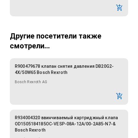
Другие посетители также
смотрели...
R900479678 клапан снятия давления DB20G2-
4X/50W65 Bosch Rexroth
Bosch Rexroth AG
R934004320 ввинчиваемый картриджный клапа
OD1505184185OC-VESP-08A-12A/00-2A85-N7-&
Bosch Rexroth