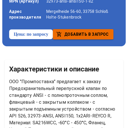
MPN (Артикул)
32973-ansi-ansi150-1-x2
Адрес
Mergelheide 56-60, 33758 Schloß
производителя
Holte-Stukenbrock
Цена:
по запросу
ДОБАВИТЬ В ЗАПРОС
Характеристики и описание
ООО "Промпоставка" предлагает к заказу 
Предохранительный перепускной клапан по 
стандарту ANSI - с полнопроточным соплом, 
фланцевый - с закрытым колпаком - с 
закрытым подъемным устройством - согласно 
API 526, 32973-ANSI, ANSI150, 1x2ARI-REYCO R, 
Материал: SA216WCC, -60°C - 450°C, Фланец, 