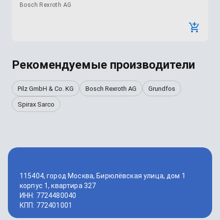
Bosch Rexroth AG
Рекомендуемые производители
Pilz GmbH & Co. KG
Bosch Rexroth AG
Grundfos
Spirax Sarco
115404, город Москва, Бирюлёвская улица, дом 1
корпус 1, квартира 327
ИНН: 7724480040
КПП: 772401001