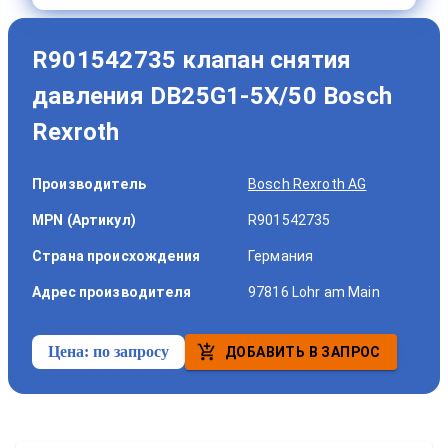
R901542735 клапан снятия
давления DB25G1-5X/50 Bosch
Rexroth
Производитель
Bosch Rexroth AG
MPN (Артикул)
R901542735
Страна происхождения
Германия
Адрес производителя
97816 Lohr am Main
Цена:
по запросу
ДОБАВИТЬ В ЗАПРОС