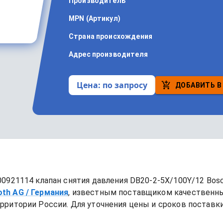
Производитель
MPN (Артикул)
Страна происхождения
Адрес производителя
Цена:
по запросу
ДОБАВИТЬ В
0921114 клапан снятия давления DB20-2-5X/100Y/12 Bosc
oth AG
/ Германия
, известным поставщиком качественн
рритории России. Для уточнения цены и сроков поставки,