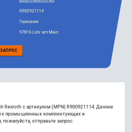
Bosch Rexroth AG
R900921114
Германия
97816 Lohr am Main
 ЗАПРОС
h Rexroth
 с артикулом (MPN) 
R900921114
. Данное 
ых промышленных комплектующих и 
 пожалуйста, отправьте запрос.