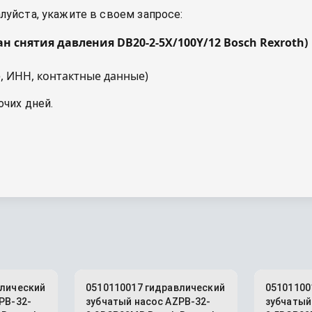
уйста, укажите в своем запросе:
ан снятия давления DB20-2-5X/100Y/12 Bosch Rexroth
)
, ИНН, контактные данные)
очих дней.
влический
0510110017 гидравлический
05101100
PB-32-
зубчатый насос AZPB-32-
зубчатый