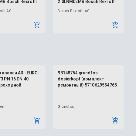
MB Bosch Rexroth
2.0LNM02MB Bosch Rexroth
oth AG
Bosch Rexroth AG
 клапан ARI-EURO-
98148754 grundfos
3 PN 16 DN 40
dosierkopf (комплект
Проходной
ремонтный) 5710629554765
ren
Grundfos