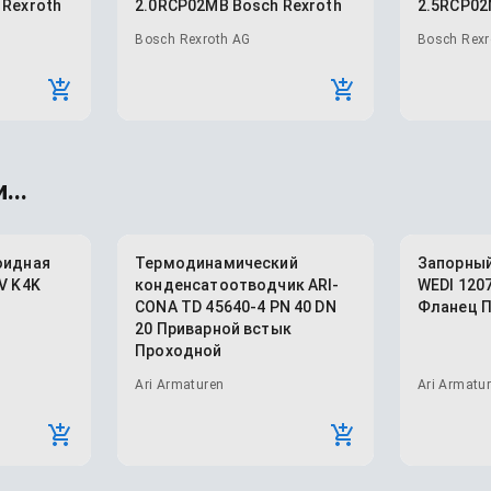
 Rexroth
2.0RCP02MB Bosch Rexroth
2.5RCP02
Bosch Rexroth AG
Bosch Rexr
...
оидная
Термодинамический
Запорный
V K4K
конденсатоотводчик ARI-
WEDI 1207
CONA TD 45640-4 PN 40 DN
Фланец 
20 Приварной встык
Проходной
Ari Armaturen
Ari Armatu