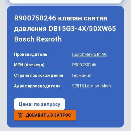
R900750246 клапан снятия
давления DB15G3-4X/50XW65
Bosch Rexroth
Производитель
Bosch Rexroth AG
MPN (Артикул)
R900750246
Страна происхождения
Германия
Адрес производителя
97816 Lohr am Main
Цена:
по запросу
ДОБАВИТЬ В ЗАПРОС