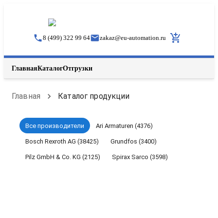
8 (499) 322 99 64
zakaz
@
eu-automation.ru
Главная
Каталог
Отгрузки
Главная
Каталог продукции
Все производители
Ari Armaturen (4376)
Bosch Rexroth AG (38425)
Grundfos (3400)
Pilz GmbH & Co. KG (2125)
Spirax Sarco (3598)