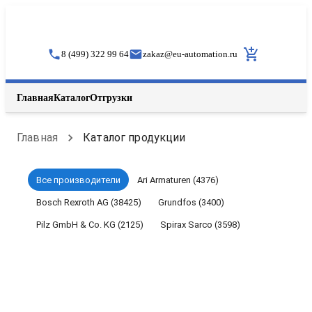
8 (499) 322 99 64
zakaz
@
eu-automation.ru
Главная
Каталог
Отгрузки
Главная
Каталог продукции
Все производители
Ari Armaturen (4376)
Bosch Rexroth AG (38425)
Grundfos (3400)
Pilz GmbH & Co. KG (2125)
Spirax Sarco (3598)