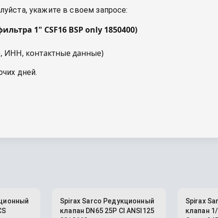
уйста, укажите в своем запросе:
фильтра 1" CSF16 BSP only 1850400
)
, ИНН, контактные данные)
очих дней.
кционный
Spirax Sarco Редукционный
Spirax S
CS
клапан DN65 25P CI ANSI125
клапан 1