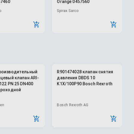
57460
Orange 0457560
o
Spirax Sarco
роизводительный
R901474028 клапан снятия
цевый клапан ARI-
давления DBDS 10
122 PN 25 DN400
K1X/100P90 Bosch Rexroth
Проходной
ren
Bosch Rexroth AG