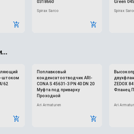
0318660
Green 04
Spirax Sarco
Spirax Sarc
...
авляющий
Поплавковый
Высокоп
м-штоком
конденсатоотводчик ARI-
двухфлан
4/62
CONA S 45631-3 PN 40 DN 20
ZEDOX 84
Муфта под приварку
Фланец 
Проходной
Ari Armaturen
Ari Armatu