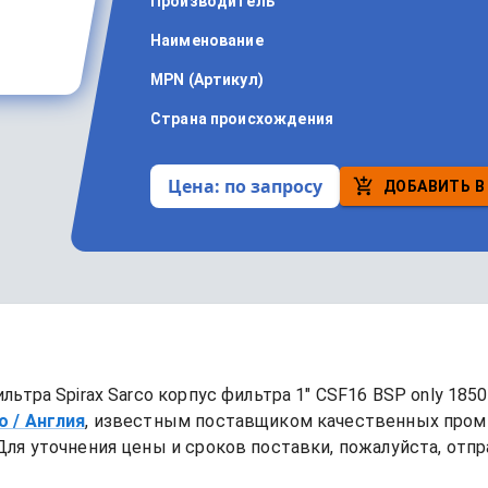
Производитель
Наименование
MPN (Артикул)
Страна происхождения
Цена:
по запросу
ДОБАВИТЬ В
ильтра
Spirax Sarco корпус фильтра 1" CSF16 BSP only 185
o
/ Англия
, известным поставщиком качественных пром
Для уточнения цены и сроков поставки, пожалуйста, отпр