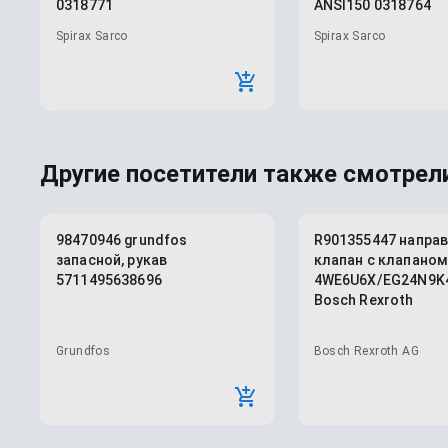
0318771
ANSI150 0318764
Spirax Sarco
Spirax Sarco
Другие посетители также смотрели
98470946 grundfos
R901355447 напр
запасной, рукав
клапан с клапано
5711495638696
4WE6U6X/EG24N9K
Bosch Rexroth
Grundfos
Bosch Rexroth AG