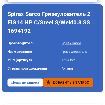
Spirax Sarco Грязеуловитель 2"
FIG14 HP C/Steel S/Weld0.8 SS
1694192
Производитель
Spirax Sarco
Наименование
Грязеуловитель
MPN (Артикул)
1694192
Страна происхождения
Англия
Цена:
по запросу
ДОБАВИТЬ В ЗАПРОС