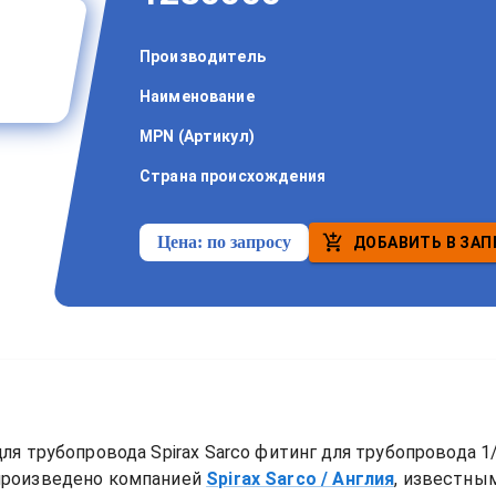
Производитель
Наименование
MPN (Артикул)
Страна происхождения
Цена:
по запросу
ДОБАВИТЬ В ЗАП
для трубопровода
Spirax Sarco фитинг для трубопровода 1/
произведено компанией
Spirax Sarco
/ Англия
, известны