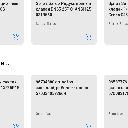
укционный
Spirax Sarco Редукционный
Spirax S
 CS
клапан DN65 25P CI ANSI125
клапан 1/
0318660
Green 04
Spirax Sarco
Spirax Sarc
...
н снятия
96794880 grundfos
96587776 
K1X/25P15
запасной, рабочее колесо
(запасная
5700310572864
57008317
Grundfos
Grundfos