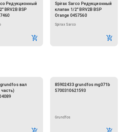
arco Редукционный
Spirax Sarco Редукционный
2" BRV2B BSP
клапан 1/2" BRV2B BSP
57460
Orange 0457560
o
Spirax Sarco
grundfos вал
85902433 grundfos mg071b
 часть)
5700310621593
04089
Grundfos