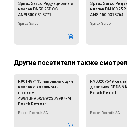
Spirax Sarco Редукционный
Spirax Sarco Ред
клапан DN50 25P CS
клапан DN100 25P
ANSI300 0318771
ANSI150 0318764
Spirax Sarco
Spirax Sarco
Другие посетители также смотрели
R901487115 направляющий
R900207649 клапа
клапан с клапаном-
давления DBDS 6 
штоком
Bosch Rexroth
4WE10HA5X/EW230N9K4/M
Bosch Rexroth
Bosch Rexroth AG
Bosch Rexroth AG