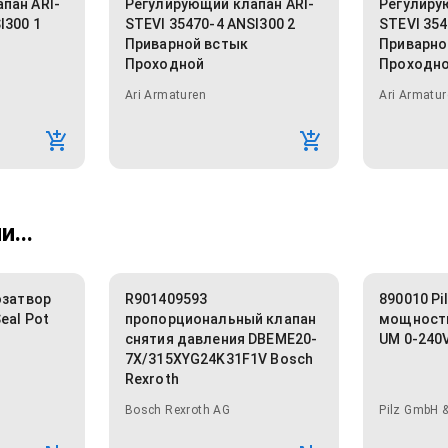
пан ARI-
Регулирующий клапан ARI-
Регулиру
I300 1
STEVI 35470-4 ANSI300 2
STEVI 354
Приварной встык
Приварно
Проходной
Проходн
Ari Armaturen
Ari Armatur
...
озатвор
R901409593
890010 Pi
eal Pot
пропорциональный клапан
мощности
снятия давления DBEME20-
UM 0-240
7X/315XYG24K31F1V Bosch
Rexroth
Bosch Rexroth AG
Pilz GmbH &