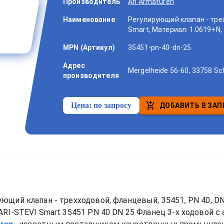
Производитель
Ari Armaturen
Наименование
Регулирующий клапан - трех
Smart, Материал: 1.0619+N, 
MPN (Артикул)
35451-pn-40-dn-25
Адрес
Mergelheide 56-60, 33758 Sc
производителя
Цена:
по запросу
ДОБАВИТЬ В ЗАП
ющий клапан - трехходовой, фланцевый, 35451, PN 40, DN 2
RI-STEVI Smart 35451 PN 40 DN 25 Фланец 3-х ходовой
 с