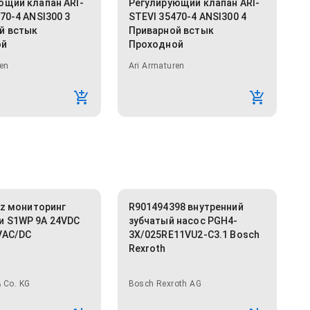
ющий клапан ARI-
Регулирующий клапан ARI-
70-4 ANSI300 3
STEVI 35470-4 ANSI300 4
й встык
Приварной встык
ой
Проходной
en
Ari Armaturen
lz мониторинг
R901494398 внутренний
 S1WP 9A 24VDC
зубчатый насос PGH4-
VAC/DC
3X/025RE11VU2-C3.1 Bosch
Rexroth
 Co. KG
Bosch Rexroth AG