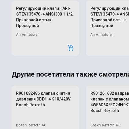
Регулирующий клапан ARI-
Регулирующий клап
STEVI 35470-4 ANSI300 1 1/2
STEVI 35470-4 ANSI
Приварной встык
Приварной встык
Проходной
Проходной
Ari Armaturen
Ari Armaturen
Другие посетители также смотрели
R901082486 клапан снятия
R901261632 напр
давления DBDH 4 K1X/420V
клапан с клапано
Bosch Rexroth
4WE6D6X/EG24N9K
Bosch Rexroth
Bosch Rexroth AG
Bosch Rexroth AG