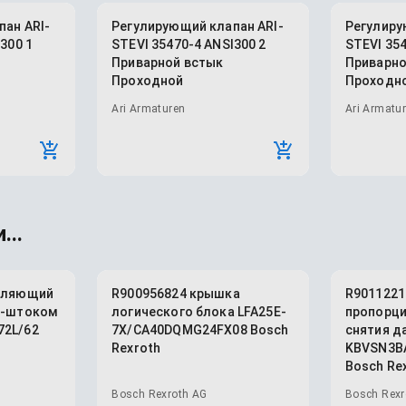
ан ARI-
Регулирующий клапан ARI-
Регулиру
300 1
STEVI 35470-4 ANSI300 2
STEVI 354
Приварной встык
Приварно
Проходной
Проходн
Ari Armaturen
Ari Armatu
...
авляющий
R900956824 крышка
R9011221
м-штоком
логического блока LFA25E-
пропорци
72L/62
7X/CA40DQMG24FX08 Bosch
снятия д
Rexroth
KBVSN3BA
Bosch Re
Bosch Rexroth AG
Bosch Rexr