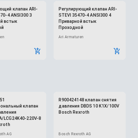
ющий клапан ARI-
Регулирующий клапан ARI-
70-4 ANSI300 3
STEVI 35470-4 ANSI300 4
й встык
Приварной встык
ой
Проходной
ren
Ari Armaturen
51
R900424148 клапан снятия
ональный клапан
давления DBDS 10 K1X/100V
авления
Bosch Rexroth
/LCG24K40-220V-8
xroth
oth AG
Bosch Rexroth AG