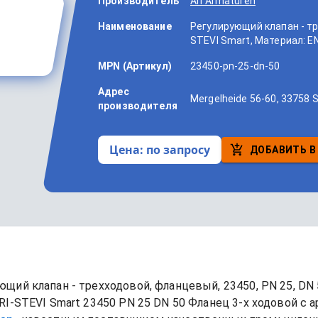
Производитель
Ari Armaturen
Наименование
Регулирующий клапан - тр
STEVI Smart, Материал: EN
MPN (Артикул)
23450-pn-25-dn-50
Адрес
Mergelheide 56-60, 33758 
производителя
Цена:
по запросу
ДОБАВИТЬ В
щий клапан - трехходовой, фланцевый, 23450, PN 25, DN 5
I-STEVI Smart 23450 PN 25 DN 50 Фланец 3-х ходовой
 с 