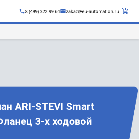
8 (499) 322 99 64
zakaz
@
eu-automation.ru
ан ARI-STEVI Smart
Фланец 3-х ходовой