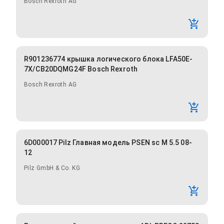
Bosch Rexroth AG
R901236774 крышка логического блока LFA50E-
7X/CB20DQMG24F Bosch Rexroth
Bosch Rexroth AG
6D000017 Pilz Главная модель PSEN sc M 5.5 08-
12
Pilz GmbH & Co. KG