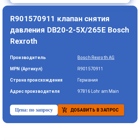
R901570911 клапан снятия
давления DB20-2-5X/265E Bosch
Rexroth
Производитель
Bosch Rexroth AG
MPN (Артикул)
R901570911
Страна происхождения
Германия
Адрес производителя
97816 Lohr am Main
Цена:
по запросу
ДОБАВИТЬ В ЗАПРОС