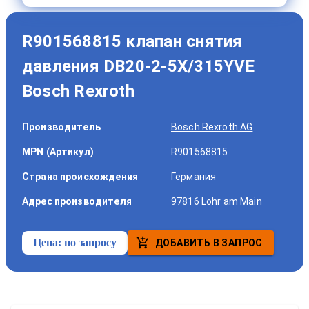
R901568815 клапан снятия
давления DB20-2-5X/315YVE
Bosch Rexroth
Производитель
Bosch Rexroth AG
MPN (Артикул)
R901568815
Страна происхождения
Германия
Адрес производителя
97816 Lohr am Main
Цена:
по запросу
ДОБАВИТЬ В ЗАПРОС