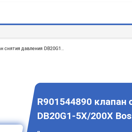
н снятия давления DB20G1...
R901544890 клапан 
DB20G1-5X/200X Bos