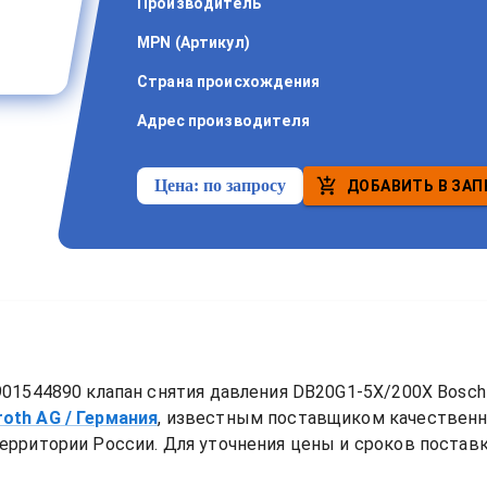
Производитель
MPN (Артикул)
Страна происхождения
Адрес производителя
Цена:
по запросу
ДОБАВИТЬ В ЗАП
01544890 клапан снятия давления DB20G1-5X/200X Bosch
roth AG
/ Германия
, известным поставщиком качествен
ерритории России. Для уточнения цены и сроков поставки