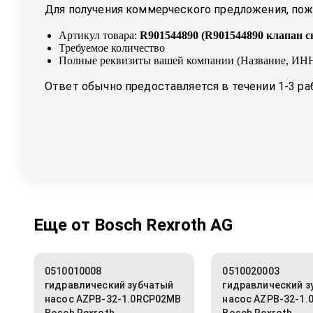
Для получения коммерческого предложения, пожа
Артикул товара:
R901544890
(
R901544890 клапан с
Требуемое количество
Полные реквизиты вашей компании (Название, ИНН
Ответ обычно предоставляется в течении 1-3 ра
Еще от
Bosch Rexroth AG
0510010008
0510020003
гидравлический зубчатый
гидравлический з
насос AZPB-32-1.0RCP02MB
насос AZPB-32-1