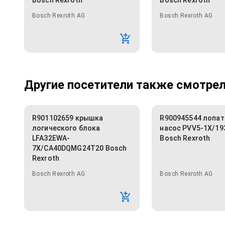
Bosch Rexroth
Bosch Rexroth
Bosch Rexroth AG
Bosch Rexroth AG
Другие посетители также смотрели
R901102659 крышка
R900945544 лопа
логического блока
насос PVV5-1X/1
LFA32EWA-
Bosch Rexroth
7X/CA40DQMG24T20 Bosch
Rexroth
Bosch Rexroth AG
Bosch Rexroth AG