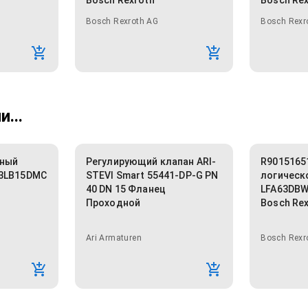
Bosch Rexroth
Bosch Re
Bosch Rexroth AG
Bosch Rexr
...
тный
Регулирующий клапан ARI-
R9015165
93LB15DMC
STEVI Smart 55441-DP-G PN
логическ
40 DN 15 Фланец
LFA63DBW
Проходной
Bosch Re
Ari Armaturen
Bosch Rexr