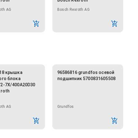
xroth
Bosch Rexroth
oth AG
Bosch Rexroth AG
18 крышка
96586816 grundfos осевой
ого блока
подшипник 5700831605508
2-7X/400A20D30
xroth
oth AG
Grundfos