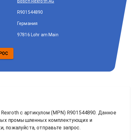
Bosch Rexroth AG
R901544890
Германия
97816 Lohr am Main
РОС
 Rexroth
 с артикулом (MPN) 
R901544890
. Данное 
ных промышленных комплектующих и 
, пожалуйста, отправьте запрос.