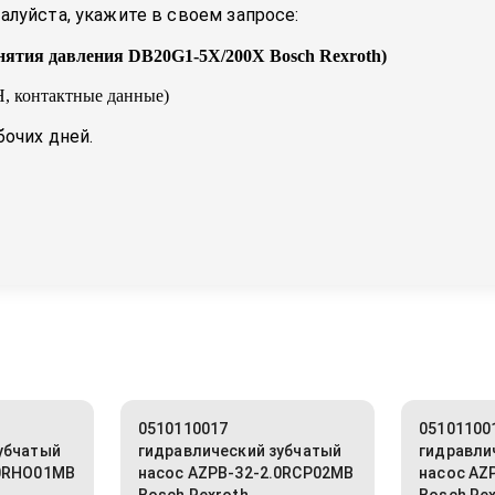
луйста, укажите в своем запросе:
нятия давления DB20G1-5X/200X Bosch Rexroth
)
, контактные данные)
бочих дней.
0510110017
05101100
убчатый
гидравлический зубчатый
гидравли
.0RHO01MB
насос AZPB-32-2.0RCP02MB
насос AZ