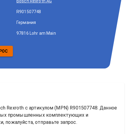
Bosch Rexroth AG
R901507748
Германия
97816 Lohr am Main
РОС
ch Rexroth
 с артикулом (MPN) 
R901507748
. Данное 
ных промышленных комплектующих и 
, пожалуйста, отправьте запрос.