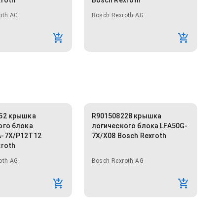
xroth
Bosch Rexroth
oth AG
Bosch Rexroth AG
52 крышка
R901508228 крышка
ого блока
логического блока LFA50G-
-7X/P12T12
7X/X08 Bosch Rexroth
xroth
oth AG
Bosch Rexroth AG