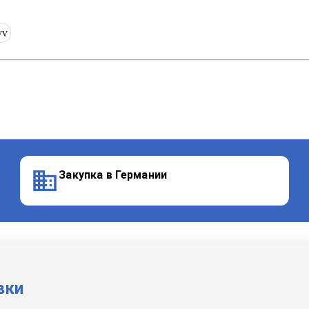
yv
Закупка в Германии
вки