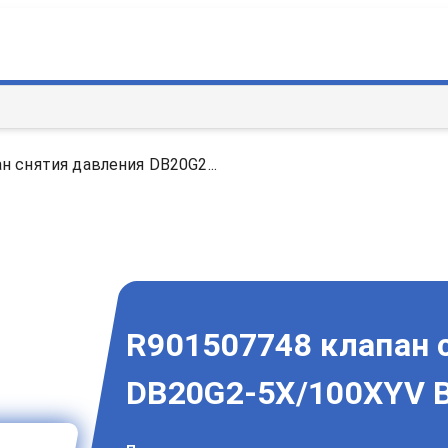
н снятия давления DB20G2...
R901507748 клапан 
DB20G2-5X/100XYV B