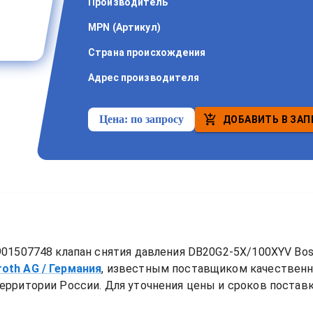
Производитель
MPN (Артикул)
Страна происхождения
Адрес производителя
Цена:
по запросу
ДОБАВИТЬ В ЗАП
01507748 клапан снятия давления DB20G2-5X/100XYV Bos
roth AG
/ Германия
, известным поставщиком качествен
ерритории России. Для уточнения цены и сроков поставки