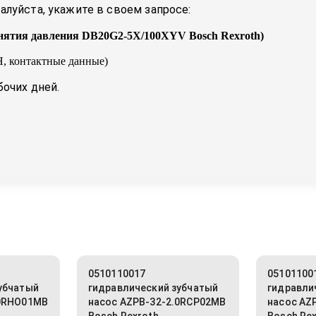
луйста, укажите в своем запросе:
снятия давления DB20G2-5X/100XYV Bosch Rexroth
)
, контактные данные)
бочих дней.
0510110017
05101100
убчатый
гидравлический зубчатый
гидравли
.0RHO01MB
насос AZPB-32-2.0RCP02MB
насос AZ