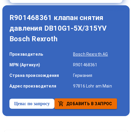
R901468361 клапан снятия
давления DB10G1-5X/315YV
Bosch Rexroth
Производитель
Bosch Rexroth AG
MPN (Артикул)
R901468361
Страна происхождения
Германия
Адрес производителя
97816 Lohr am Main
Цена:
по запросу
ДОБАВИТЬ В ЗАПРОС