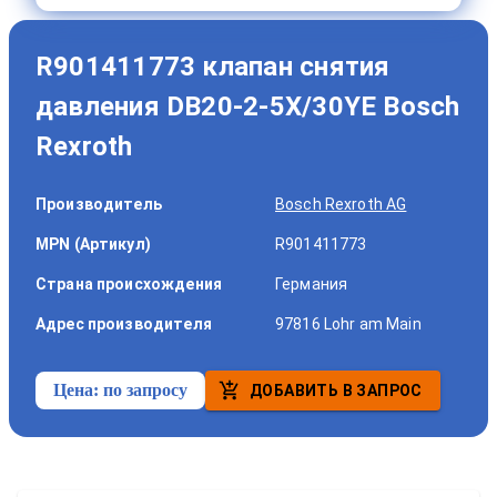
R901411773 клапан снятия
давления DB20-2-5X/30YE Bosch
Rexroth
Производитель
Bosch Rexroth AG
MPN (Артикул)
R901411773
Страна происхождения
Германия
Адрес производителя
97816 Lohr am Main
Цена:
по запросу
ДОБАВИТЬ В ЗАПРОС