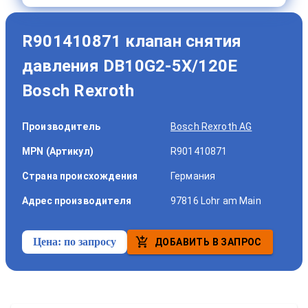
R901410871 клапан снятия
давления DB10G2-5X/120E
Bosch Rexroth
Производитель
Bosch Rexroth AG
MPN (Артикул)
R901410871
Страна происхождения
Германия
Адрес производителя
97816 Lohr am Main
Цена:
по запросу
ДОБАВИТЬ В ЗАПРОС