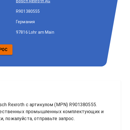
Bosch Rexroth AG
R901380555
Германия
97816 Lohr am Main
РОС
ch Rexroth
 с артикулом (MPN) 
R901380555
. 
чественных промышленных комплектующих и 
, пожалуйста, отправьте запрос.