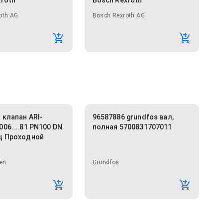
xroth
Bosch Rexroth
oth AG
Bosch Rexroth AG
 клапан ARI-
96587886 grundfos вал,
06....81 PN100 DN
полная 5700831707011
ц Проходной
en
Grundfos