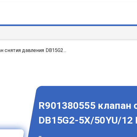
н снятия давления DB15G2...
R901380555 клапан 
DB15G2-5X/50YU/12 