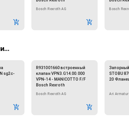
Bosch Rexroth
Bosch Re
Bosch Rexroth AG
Bosch Rexr
...
ма
R931001660 встроенный
Запорный
N sg2c-
клапан VPN3.G14.00.000
STOBU 870
VPN-14 - MANICOTTO F/F
20 Флане
Bosch Rexroth
Bosch Rexroth AG
Ari Armatur