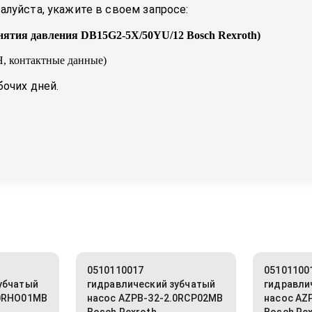
луйста, укажите в своем запросе:
нятия давления DB15G2-5X/50YU/12 Bosch Rexroth
)
, контактные данные)
бочих дней.
0510110017
05101100
убчатый
гидравлический зубчатый
гидравли
.0RHO01MB
насос AZPB-32-2.0RCP02MB
насос AZ