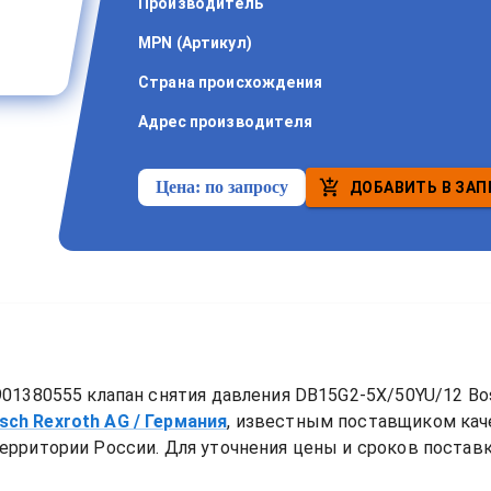
Производитель
MPN (Артикул)
Страна происхождения
Адрес производителя
Цена:
по запросу
ДОБАВИТЬ В ЗАП
01380555 клапан снятия давления DB15G2-5X/50YU/12 Bos
sch Rexroth AG
/ Германия
, известным поставщиком ка
ерритории России. Для уточнения цены и сроков поставки