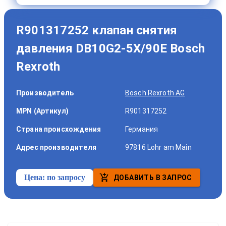
R901317252 клапан снятия
давления DB10G2-5X/90E Bosch
Rexroth
Производитель
Bosch Rexroth AG
MPN (Артикул)
R901317252
Страна происхождения
Германия
Адрес производителя
97816 Lohr am Main
Цена:
по запросу
ДОБАВИТЬ В ЗАПРОС