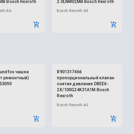
MB Bosch Rexroth
2.0LNM02MB Bosch Rexroth
oth AG
Bosch Rexroth AG
rundfos чашка
R901317466
т ремонтный)
пропорциональный клапан
53090
снятия давления DBEE6-
2X/100G24K31A1M Bosch
Rexroth
Bosch Rexroth AG