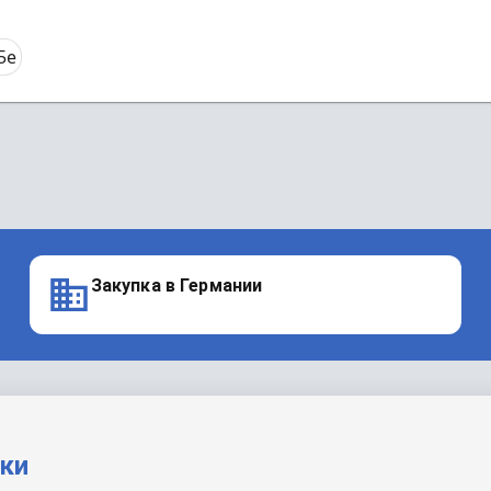
5e
Закупка в Германии
вки