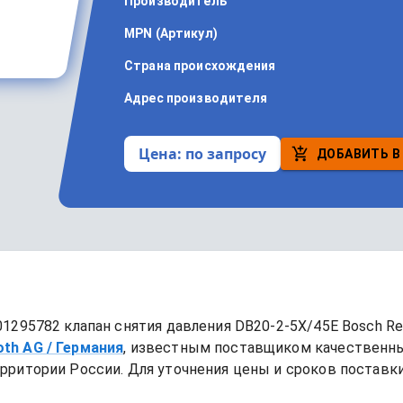
Производитель
MPN (Артикул)
Страна происхождения
Адрес производителя
Цена:
по запросу
ДОБАВИТЬ В
1295782 клапан снятия давления DB20-2-5X/45E Bosch Re
oth AG
/ Германия
, известным поставщиком качественн
рритории России. Для уточнения цены и сроков поставки,