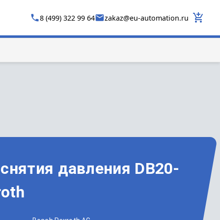
8 (499) 322 99 64
zakaz
@
eu-automation.ru
 снятия давления DB20-
roth