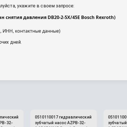
уйста, укажите в своем запросе:
ан снятия давления DB20-2-5X/45E Bosch Rexroth
)
, ИНН, контактные данные)
очих дней.
влический
0510110017 гидравлический
05101100
PB-32-
зубчатый насос AZPB-32-
зубчатый