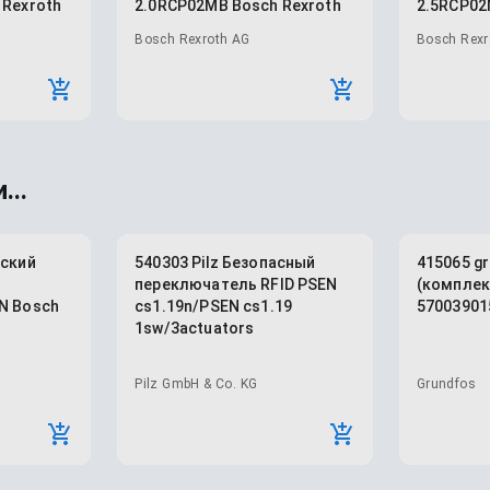
 Rexroth
2.0RCP02MB Bosch Rexroth
2.5RCP02
Bosch Rexroth AG
Bosch Rexr
...
еский
540303 Pilz Безопасный
415065 g
переключатель RFID PSEN
(комплек
N Bosch
cs1.19n/PSEN cs1.19
57003901
1sw/3actuators
Pilz GmbH & Co. KG
Grundfos