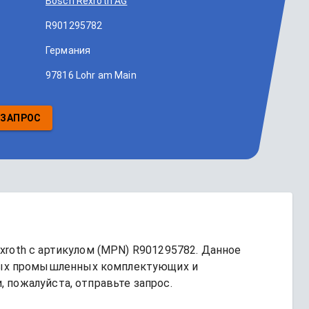
Bosch Rexroth AG
R901295782
Германия
97816 Lohr am Main
 ЗАПРОС
xroth
 с артикулом (MPN) 
R901295782
. Данное 
ых промышленных комплектующих и 
 пожалуйста, отправьте запрос.