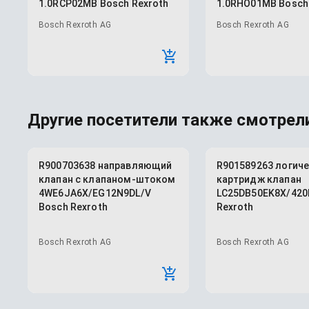
1.0RCP02MB Bosch Rexroth
1.0RHO01MB Bosch
Bosch Rexroth AG
Bosch Rexroth AG
Другие посетители также смотрели
R900703638 направляющий
R901589263 логич
клапан с клапаном-штоком
картридж клапан
4WE6JA6X/EG12N9DL/V
LC25DB50EK8X/420
Bosch Rexroth
Rexroth
Bosch Rexroth AG
Bosch Rexroth AG