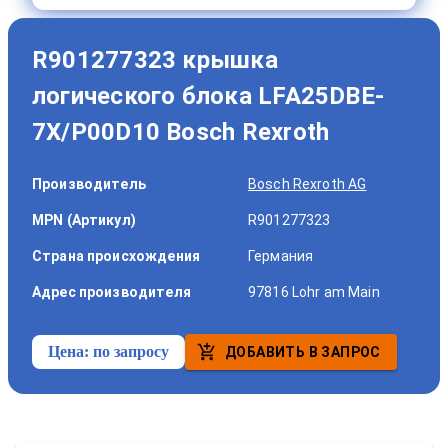
R901277323 крышка
логического блока LFA25DBE-
7X/P00D10 Bosch Rexroth
Производитель
Bosch Rexroth AG
MPN (Артикул)
R901277323
Страна происхождения
Германия
Адрес производителя
97816 Lohr am Main
Цена:
по запросу
ДОБАВИТЬ В ЗАПРОС