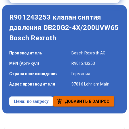
R901243253 клапан снятия
давления DB20G2-4X/200UVW65
Bosch Rexroth
Производитель
Bosch Rexroth AG
MPN (Артикул)
R901243253
Страна происхождения
Германия
Адрес производителя
97816 Lohr am Main
Цена:
по запросу
ДОБАВИТЬ В ЗАПРОС