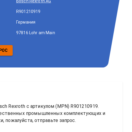
Bosch Rexroth AG
R901210919
Германия
97816 Lohr am Main
РОС
sch Rexroth
 с артикулом (MPN) 
R901210919
. 
чественных промышленных комплектующих и 
, пожалуйста, отправьте запрос.