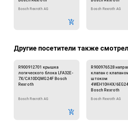
Bosch Rexroth
Bosch Rexroth
Bosch Rexroth AG
Bosch Rexroth AG
Другие посетители также смотрели
R900912701 крышка
R900976528 напр
логического блока LFA32E-
клапан с клапано
7X/CA10DQMG24F Bosch
штоком
Rexroth
4WEH10H4X/6EG2
Bosch Rexroth
Bosch Rexroth AG
Bosch Rexroth AG