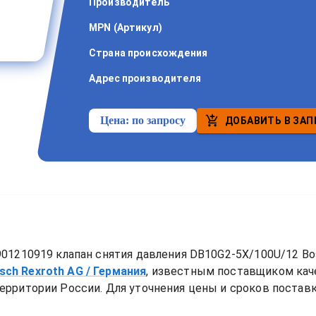
Производитель
MPN (Артикул)
Страна происхождения
Адрес производителя
Цена:
по запросу
ДОБАВИТЬ В ЗАП
01210919 клапан снятия давления DB10G2-5X/100U/12 Bo
sch Rexroth AG
/ Германия
, известным поставщиком ка
ерритории России. Для уточнения цены и сроков поставки