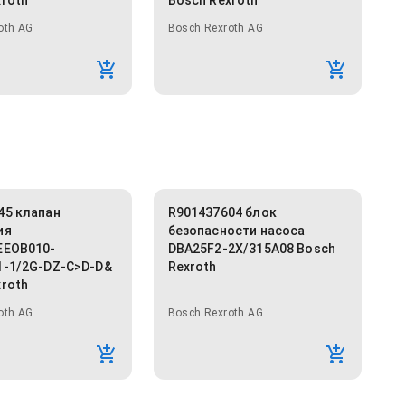
xroth
Bosch Rexroth
oth AG
Bosch Rexroth AG
45 клапан
R901437604 блок
ия
безопасности насоса
EEOB010-
DBA25F2-2X/315A08 Bosch
1-1/2G-DZ-C>D-D&
Rexroth
xroth
oth AG
Bosch Rexroth AG