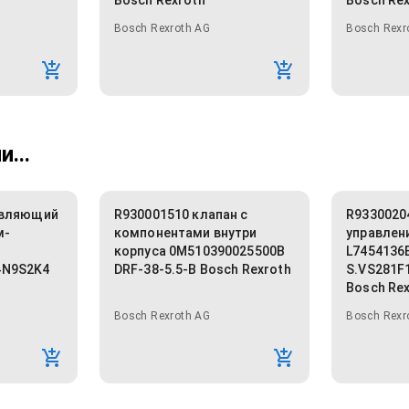
Bosch Rexroth
Bosch Re
Bosch Rexroth AG
Bosch Rexr
...
авляющий
R930001510 клапан с
R9330020
м-
компонентами внутри
управлен
корпуса 0M510390025500B
L7454136
4N9S2K4
DRF-38-5.5-B Bosch Rexroth
S.VS281F
Bosch Re
Bosch Rexroth AG
Bosch Rexr