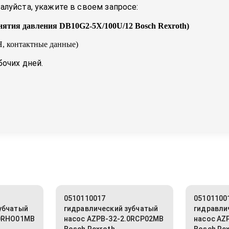
луйста, укажите в своем запросе:
нятия давления DB10G2-5X/100U/12 Bosch Rexroth
)
, контактные данные)
бочих дней.
0510110017
05101100
убчатый
гидравлический зубчатый
гидравли
.0RHO01MB
насос AZPB-32-2.0RCP02MB
насос AZ