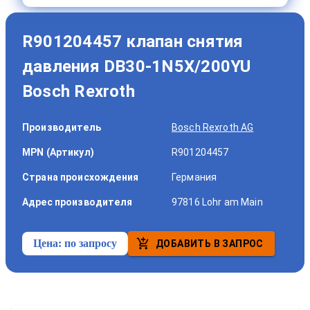
R901204457 клапан снятия
давления DB30-1N5X/200YU
Bosch Rexroth
Производитель
Bosch Rexroth AG
MPN (Артикул)
R901204457
Страна происхождения
Германия
Адрес производителя
97816 Lohr am Main
Цена:
по запросу
ДОБАВИТЬ В ЗАПРОС