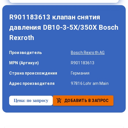
R901183613 клапан снятия
давления DB10-3-5X/350X Bosch
Rexroth
Производитель
Bosch Rexroth AG
MPN (Артикул)
R901183613
Страна происхождения
Германия
Адрес производителя
97816 Lohr am Main
Цена:
по запросу
ДОБАВИТЬ В ЗАПРОС