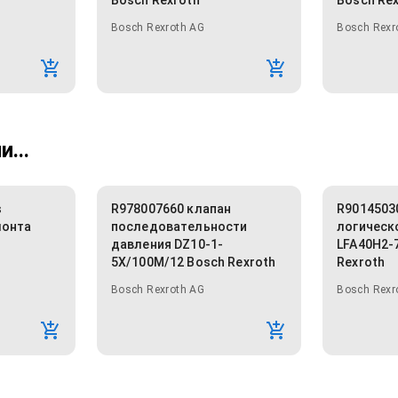
Bosch Rexroth
Bosch Re
Bosch Rexroth AG
Bosch Rexr
...
s
R978007660 клапан
R9014503
монта
последовательности
логическ
давления DZ10-1-
LFA40H2-
5X/100M/12 Bosch Rexroth
Rexroth
Bosch Rexroth AG
Bosch Rexr