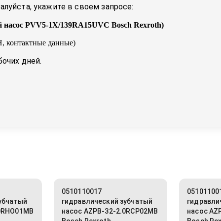
луйста, укажите в своем запросе:
й насос PVV5-1X/139RA15UVC Bosch Rexroth
)
, контактные данные)
бочих дней.
0510110017
05101100
убчатый
гидравлический зубчатый
гидравли
.0RHO01MB
насос AZPB-32-2.0RCP02MB
насос AZ