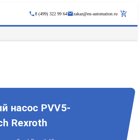
8 (499) 322 99 64
zakaz
@
eu-automation.ru
й насос PVV5-
h Rexroth