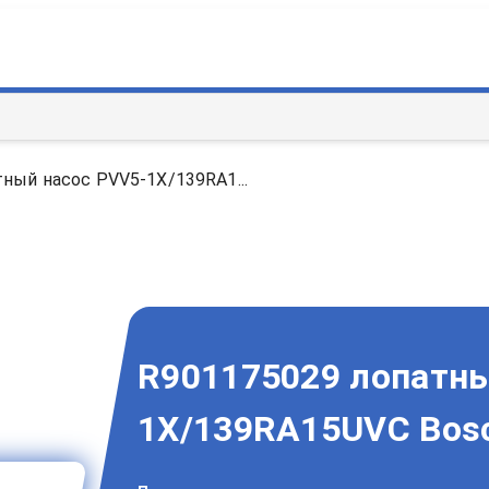
ный насос PVV5-1X/139RA1...
R901175029 лопатны
1X/139RA15UVC Bosc