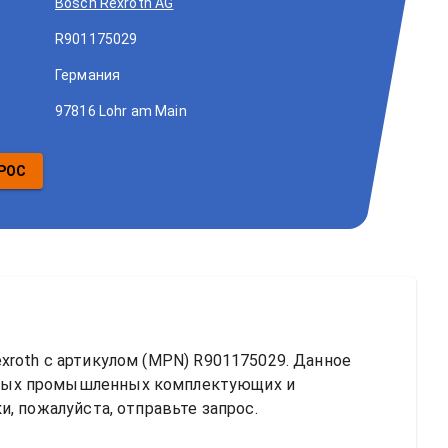
Bosch Rexroth AG
R901175029
Германия
97816 Lohr am Main
РОС
xroth
 с артикулом (MPN) 
R901175029
. Данное 
ных промышленных комплектующих и 
, пожалуйста, отправьте запрос.