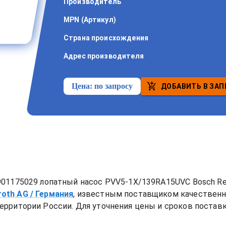
Производитель
MPN (Артикул)
Страна происхождения
Адрес производителя
Цена:
по запросу
ДОБАВИТЬ В ЗАП
901175029 лопатный насос PVV5-1X/139RA15UVC Bosch Re
roth AG
/ Германия
, известным поставщиком качествен
ерритории России. Для уточнения цены и сроков поставки