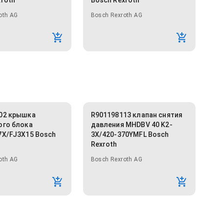
xroth
Bosch Rexroth
oth AG
Bosch Rexroth AG
02 крышка
R901198113 клапан снятия
ого блока
давления MHDBV 40 K2-
7X/FJ3X15 Bosch
3X/420-370YMFL Bosch
Rexroth
oth AG
Bosch Rexroth AG