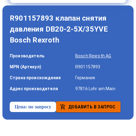
R901157893 клапан снятия
давления DB20-2-5X/35YVE
Bosch Rexroth
Производитель
Bosch Rexroth AG
MPN (Артикул)
R901157893
Страна происхождения
Германия
Адрес производителя
97816 Lohr am Main
Цена:
по запросу
ДОБАВИТЬ В ЗАПРОС